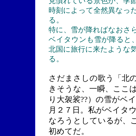
見慣れている景色が、季
時刻によって全然異なっ
る。
特に、雪が降ればなおさ
ベイタウンも雪が降ると
北国に旅行に来たような
る。
さだまさしの歌う「北
きそうな、一瞬、ここ
り大袈裟??）の雪がベ
月２７日。私がベイタ
なろうとしているが、
初めてだ。