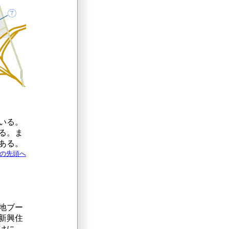
いる。
る。ま
ある。
ジの先頭へ
地ブー
新興住
けに