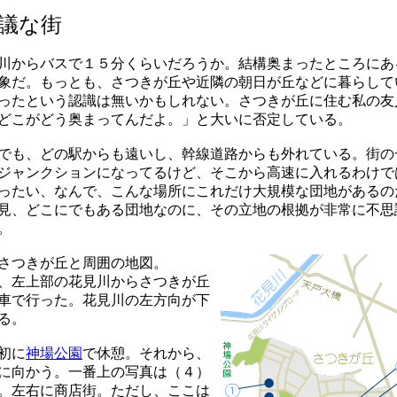
議な街
川からバスで１５分くらいだろうか。結構奥まったところにあ
象だ。もっとも、さつきが丘や近隣の朝日が丘などに暮らして
ったという認識は無いかもしれない。さつきが丘に住む私の友
どこがどう奥まってんだよ。」と大いに否定している。
でも、どの駅からも遠いし、幹線道路からも外れている。街の
ジャンクションになってるけど、そこから高速に入れるわけで
ったい、なんで、こんな場所にこれだけ大規模な団地があるの
見、どこにでもある団地なのに、その立地の根拠が非常に不思
。
さつきが丘と周囲の地図。
、左上部の花見川からさつきが丘
車で行った。花見川の左方向が下
る。
初に
神場公園
で休憩。それから、
に向かう。一番上の写真は（４）
。左右に商店街。ただし、ここは