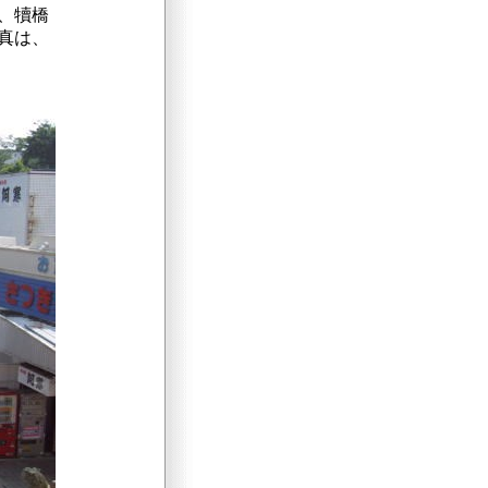
、犢橋
真は、