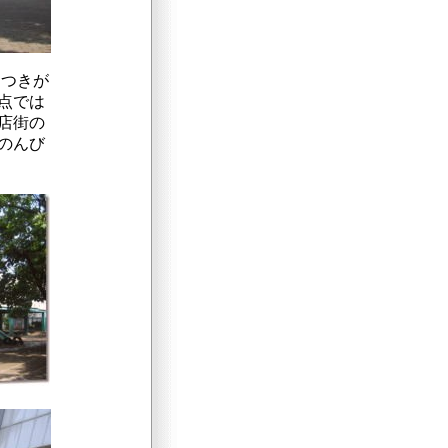
さつきが
点では
店街の
のんび