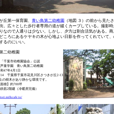
が丘第一保育園、
青い鳥第二幼稚園
（地図 ３）の前から見た
街。広々とした歩行者専用の道が緩くカーブしている。撮影時
りなので人通りは少ない。しかし、夕方は割合活気がある。商
どころにあるケヤキの木が心地よい日影を作ってくれていて、
するのにいい。
第二幼稚園
人「千葉市幼稚園協会」公認
人芦童学園 青い鳥第二幼稚園
和47年4月1日
-0014 千葉県千葉市花見川区さつきが丘2-13
以上の樹木があり静かな環境です。
面積】約700坪
鉄筋2階建（冷暖房完備）
itori.milkcafe.to/