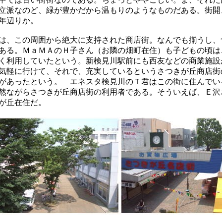
立派なのど、緑が豊かだから温もりのようなものだある。街開
年辺りか。
は、この周囲から絶大に支持された商店街。なんでも揃うし、
ある。ＭａＭＡのＨ子さん（お隣の畑町在住）も子どもの頃は
く利用していたという。新検見川駅前にも西友などの商業施設
気軽に行けて、それで、充実しているというさつきが丘商店街
があったという。 エネスタ検見川のＴ君はこの街に住んでい
然ながらさつきが丘商店街の利用者である。そういえば、Ｅ沢
が丘在住だ。