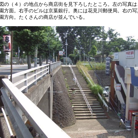
図の（４）の地点から商店街を見下ろしたところ。左の写真は
園方面。右手のビルは京葉銀行。奥には花見川郵便局。右の写
園方向。たくさんの商店が並んでいる。