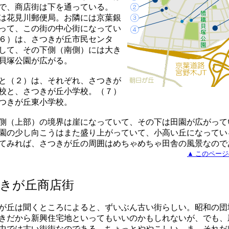
で、商店街は下を通っている。
は花見川郵便局。お隣には京葉銀
って、この街の中心街になってい
６）は、さつきが丘市民センタ
して、その下側（南側）には大き
貝塚公園が広がる。
と（２）は、それぞれ、さつきが
校と、さつきが丘小学校。（７）
つきが丘東小学校。
側（上部）の境界は崖になっていて、その下は田園が広がって
園の少し向こうはまた盛り上がっていて、小高い丘になってい
てみれば、さつきが丘の周囲はめちゃめちゃ田舎の風景なので
▲ このペー
きが丘商店街
が丘は聞くところによると、ずいぶん古い街らしい。昭和の団
きだから新興住宅地といってもいいのかもしれないが、でも、
中では古い街街なのである。ちょっとややこしい。ま、それだ