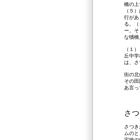
橋の上
（５）
行があ
る。（
ー。そ
な犢橋
（１）
丘中学
は、さ
街の北
その田
あ言っ
さつ
さつき
ムのと
宅地の