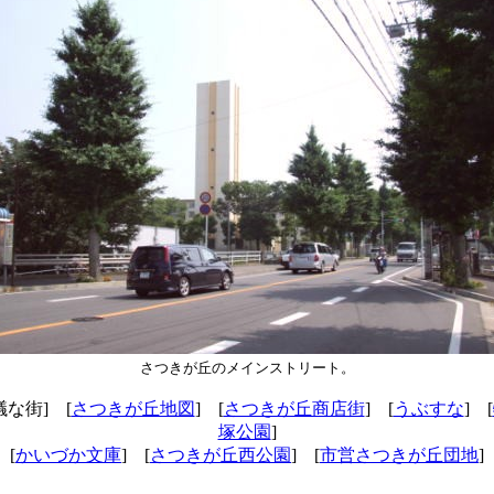
さつきが丘のメインストリート。
議な街] [
さつきが丘地図
] [
さつきが丘商店街
] [
うぶすな
] [
塚公園
]
[
かいづか文庫
] [
さつきが丘西公園
] [
市営さつきが丘団地
]