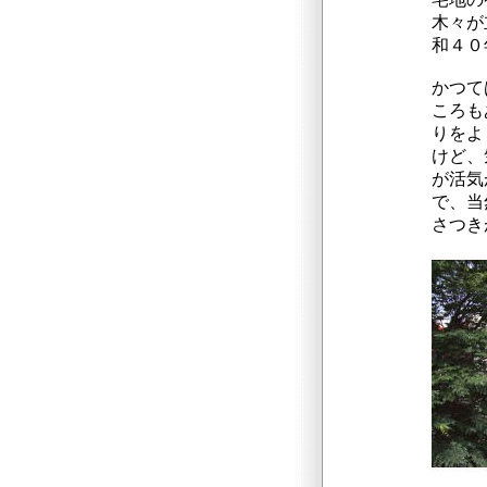
木々が
和４０
かつて
ころも
りをよ
けど、
が活気
で、当
さつき