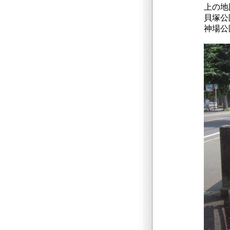
上の地
貝塚公
神場公