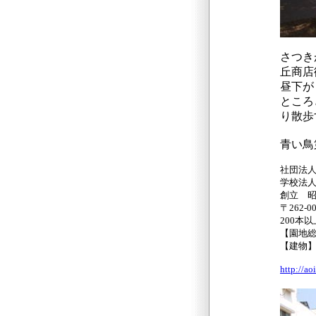
さつき
丘商店
昼下が
ところ
り散歩
青い鳥
社団法
学校法
創立 昭
〒262
200本
【園地総
【建物】
http://ao