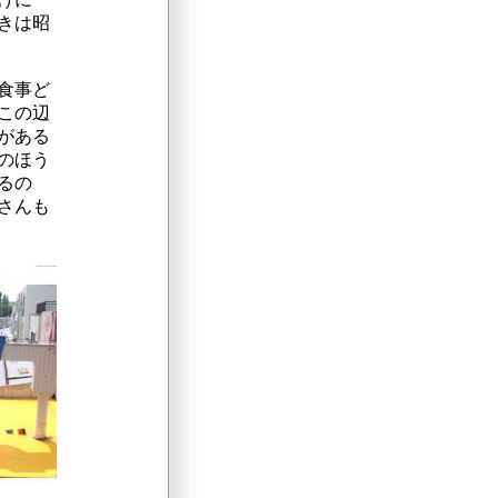
きは昭
食事ど
この辺
がある
のほう
るの
さんも