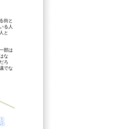
る街と
いる人
人と
一部は
はな
だろ
議でな