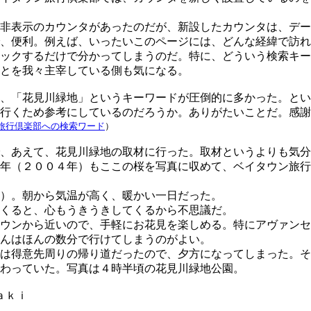
非表示のカウンタがあったのだが、新設したカウンタは、デー
、便利。例えば、いったいこのページには、どんな経緯で訪れ
ックするだけで分かってしまうのだ。特に、どういう検索キー
とを我々主宰している側も気になる。
、「花見川緑地」というキーワードが圧倒的に多かった。とい
行くため参考にしているのだろうか。ありがたいことだ。感謝
旅行倶楽部への検索ワード
）
、あえて、花見川緑地の取材に行った。取材というよりも気分
年（２００４年）もここの桜を写真に収めて、ベイタウン旅行
）。朝から気温が高く、暖かい一日だった。
くると、心もうきうきしてくるから不思議だ。
ウンから近いので、手軽にお花見を楽しめる。特にアヴァンセ
んはほんの数分で行けてしまうのがよい。
は得意先周りの帰り道だったので、夕方になってしまった。そ
わっていた。写真は４時半頃の花見川緑地公園。
Ｚａｋｉ