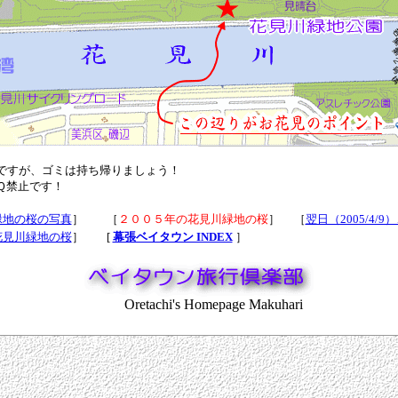
ですが、ゴミは持ち帰りましょう！
Ｑ禁止です！
緑地の桜の写真
］ ［
２００５年の花見川緑地の桜
］ ［
翌日（2005/4/
花見川緑地の桜
］ [
幕張ベイタウン INDEX
］
Oretachi's Homepage Makuhari