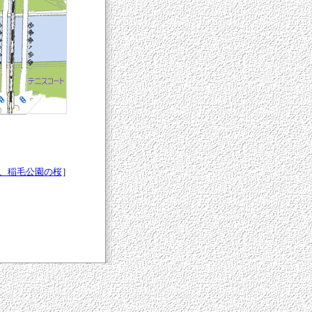
9）、稲毛公園の桜
］