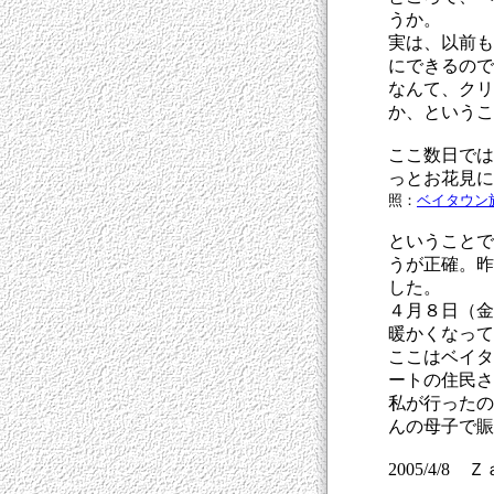
うか。
実は、以前も
にできるので
なんて、クリ
か、というこ
ここ数日では
っとお花見に
照：
ベイタウン
ということで
うが正確。昨
した。
４月８日（金
暖かくなって
ここはベイタ
ートの住民さ
私が行ったの
んの母子で賑
2005/4/8 