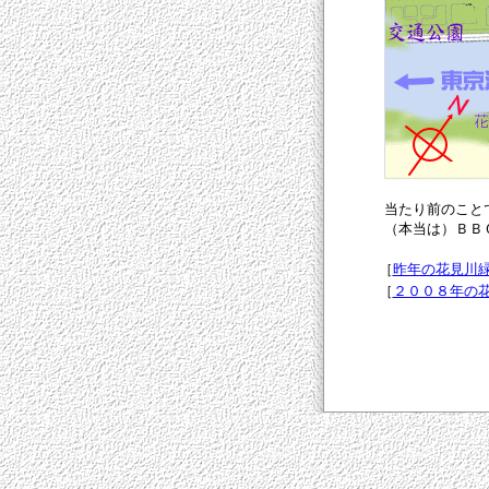
当たり前のこと
（本当は）ＢＢ
［
昨年の花見川
［
２００８年の