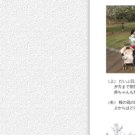
（上） だいぶ
夕方まで世間
赤ちゃんも気
（右） 桜の花
上からはどの