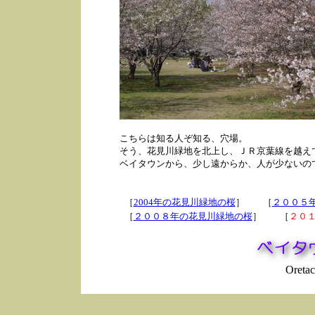
こちらは知る人ぞ知る、穴場。
そう、花見川緑地を北上し、ＪＲ京葉線を越え
ベイタウンから、少し遠からか、人が少ないの
［
2004年の花見川緑地の桜
］ ［
２００５
［
２００８年の花見川緑地の桜
］ ［
２０
Oretachi